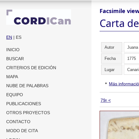
Facsimile vie
Carta de
EN
| ES
Autor
Juana
INICIO
Fecha
1775
BUSCAR
CRITERIOS DE EDICIÓN
Lugar
Canari
MAPA
Más informaci
NUBE DE PALABRAS
EQUIPO
79r <
PUBLICACIONES
OTROS PROYECTOS
CONTACTO
MODO DE CITA