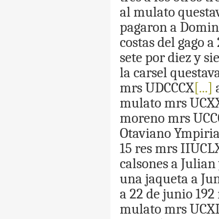
al
mulato
questa
pagaron
a
Domin
costas
del
gago
a
sete
por
diez
y
si
la
carsel
questav
mrs
UDCCCX
[...]
mulato
mrs
UCX
moreno
mrs
UCC
Otaviano
Ympiria
15
res
mrs
IIUCL
calsones
a
Julian
una
jaqueta
a
Ju
a
22
de
junio
192
mulato
mrs
UCXI