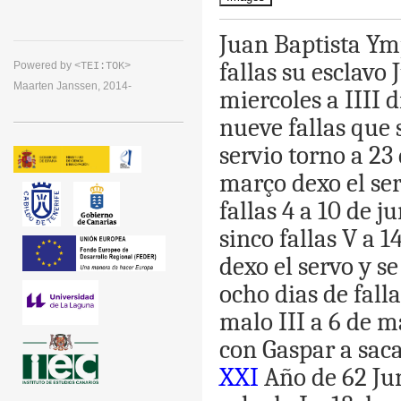
Juan
Baptista
Ymp
fallas
su
esclavo
Powered by
<TEI:TOK>
Maarten Janssen, 2014-
miercoles
a
IIII
d
nueve
fallas
que
servio
torno
a
23
março
dexo
el
se
fallas
4
a
10
de
ju
sinco
fallas
V
a
1
dexo
el
servo
y
se
ocho
dias
de
fall
malo
III
a
6
de
m
con
Gaspar
a
sac
XXI
Año
de
62
Ju