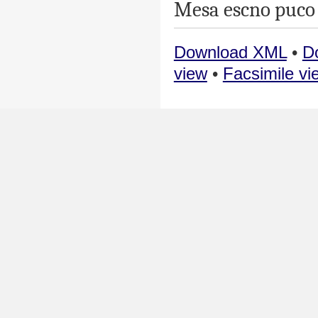
Mesa
escno
puco
Download XML
•
D
view
•
Facsimile vi