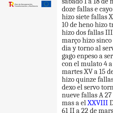
sabado
I
a
18
de
doze
fallas
e
cayo
hizo
siete
fallas
X
10
de
heno
hizo
t
hizo
dos
fallas
III
março
hizo
sinco
dia
y
torno
al
ser
gago
enpeso
a
ser
con
el
mulato
4
a
martes
XV
a
15
d
hizo
quinze
falla
dexo
el
servo
tor
nueve
fallas
A
27
mas
a
el
XXVIII
D
61
II
a
22
de
mar