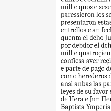
mill
e
quos
e
ses
paressieron
los
s
presenta
ron
esta
entrellos
e
an
fec
quenta
el
dcho
J
por
debdor
el
dc
mill
e
quatroçien
confiesa
aver
reç
e
parte
de
pago
d
como
herederos
ansi
anbas
las
pa
leyes
de
su
favor
de
Hera
e
Jun
He
Baptista
Ymperia