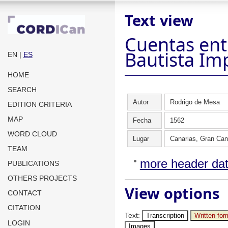
Text view
Cuentas ent
Bautista Imp
EN
|
ES
HOME
SEARCH
Autor
Rodrigo de Mesa
EDITION CRITERIA
MAP
Fecha
1562
WORD CLOUD
Lugar
Canarias, Gran Can
TEAM
more header da
PUBLICATIONS
OTHERS PROJECTS
View options
CONTACT
CITATION
Text
:
Transcription
Written for
LOGIN
Images