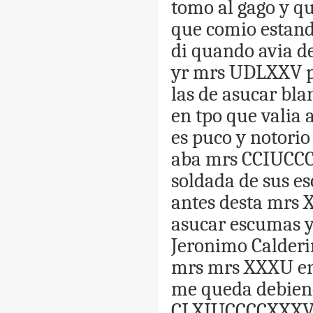
tomo
al
gago
y
qu
que
comio
estan
di
quando
avia
d
yr
mrs
UDLXXV
las
de
asucar
bla
en
tpo
que
valia
es
puco
y
notorio
aba
mrs
CCIUCC
soldada
de
sus
es
antes
desta
mrs
asucar
escumas
Jeronimo
Calderi
mrs
mrs
XXXU
e
me
queda
debie
CLXIUCCCCXXXV