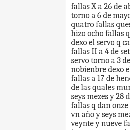
fallas
X
a
26
de
a
torno
a
6
de
may
quatro
fallas
que
hizo
ocho
fallas
q
dexo
el
servo
q
ca
fallas
II
a
4
de
se
servo
torno
a
3
d
nobienbre
dexo
e
fallas
a
17
de
hen
de
las
quales
mur
seys
mezes
y
28
d
fallas
q
dan
onze
vn
año
y
seys
me
veynte
y
nueve
fa