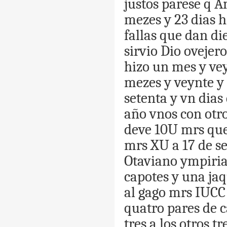
justos
parese
q
An
mezes
y
23
dias
h
fallas
que
dan
di
sirvio
Dio
ovejero
hizo
un
mes
y
ve
mezes
y
veynte
y
setenta
y
vn
dias
año
vnos
con
otr
deve
10U
mrs
qu
mrs
XU
a
17
de
se
Otaviano
ympiria
capotes
y
una
ja
al
gago
mrs
IUCC
quatro
pares
de
c
tres
a
los
otros
tr