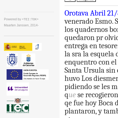
Orotava
Abril
21/
venerado
Esmo
.
S
Powered by
<TEI:TOK>
Maarten Janssen, 2014-
los
quadernos
bo
quedaron
pr
olvi
entrega
en
tesore
la
sra
la
esquela
enquentro
con
el
Santa
Ursula
sin
huvo
Los
diesme
pidiendo
se
les
m
q
ue
se
recogiero
qe
fue
hoy
Boca
plantaron
,
y
tam