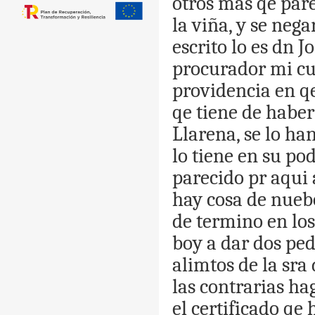
otros
mas
qe
par
la
viña
,
y
se
nega
escrito
lo
es
dn
Jo
procurador
mi
c
providencia
en
q
qe
tiene
de
haber
Llarena
,
se
lo
ha
lo
tiene
en
su
pod
parecido
pr
aqui
hay
cosa
de
nueb
de
termino
en
los
boy
a
dar
dos
ped
alimtos
de
la
sra
las
contrarias
ha
el
certificado
qe