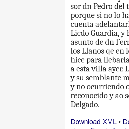
sor
dn
Pedro
del
porque
si
no
lo
h
cuenta
adelantar
Licdo
Guardia
,
y
asunto
de
dn
Fer
los
Llanos
qe
en
l
hice
para
llebarl
a
esta
villa
ayer
.
y
su
semblante
m
y
no
ocurriendo
reconocido
y
ao
s
Delgado
.
Download XML
•
D