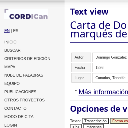
Text view
Carta de Do
marqués de 
EN
| ES
INICIO
BUSCAR
Autor
Domingo González 
CRITERIOS DE EDICIÓN
MAPA
Fecha
1826
NUBE DE PALABRAS
Lugar
Canarias, Tenerife,
EQUIPO
Más informació
PUBLICACIONES
OTROS PROYECTOS
Opciones de v
CONTACTO
MODO DE CITA
Texto
:
Transcripción
Forma es
LOGIN
<lb>
Imágenes