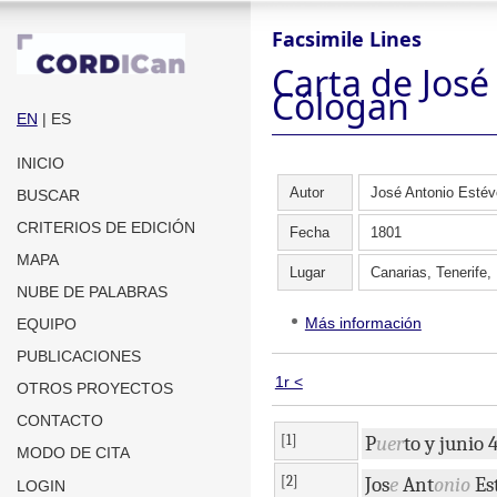
Facsimile Lines
Carta de José
Cólogan
EN
| ES
INICIO
Autor
José Antonio Esté
BUSCAR
CRITERIOS DE EDICIÓN
Fecha
1801
MAPA
Lugar
Canarias, Tenerife,
NUBE DE PALABRAS
Más información
EQUIPO
PUBLICACIONES
1r <
OTROS PROYECTOS
CONTACTO
[1]
P
uer
to
y
junio
MODO DE CITA
[2]
Jos
e
Ant
onio
Es
LOGIN