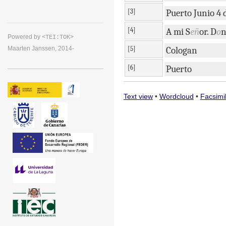
[3]
Puerto
Junio
4
[4]
A
mi
S
eñ
or
.
D
o
Powered by
<TEI:TOK>
[5]
Cologan
Maarten Janssen, 2014-
[6]
Puerto
Text view
•
Wordcloud
•
Facsimi