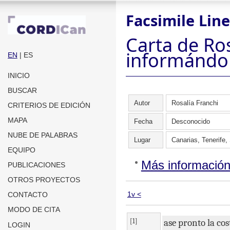
Facsimile Line
Carta de Ro
informándol
EN
| ES
INICIO
BUSCAR
Autor
Rosalía Franchi
CRITERIOS DE EDICIÓN
MAPA
Fecha
Desconocido
NUBE DE PALABRAS
Lugar
Canarias, Tenerife,
EQUIPO
Más informació
PUBLICACIONES
OTROS PROYECTOS
1v <
CONTACTO
MODO DE CITA
[1]
ase
pronto
la
cos
LOGIN