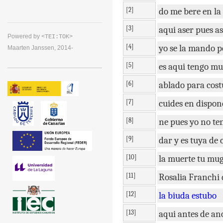
[2]
do
me
bere
en
la
[3]
aqui
aser
pues
as
Powered by
<TEI:TOK>
[4]
yo
se
la
mando
p
Maarten Janssen, 2014-
[5]
es
aqui
tengo
mu
[6]
ablado
para
cost
[7]
cuides
en
dispon
[8]
ne
pues
yo
no
te
[9]
dar
y
es
tuya
de
[10]
la
muerte
tu
mug
[11]
Rosalia
Franchi
[12]
la
biuda
estubo
[13]
aqui
antes
de
an