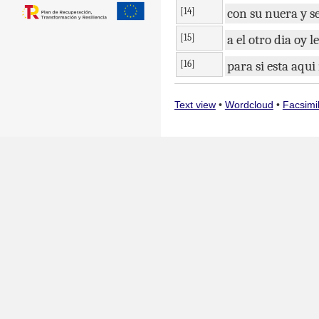
[14]
con
su
nuera
y
s
[15]
a
el
otro
dia
oy
le
[16]
para
si
esta
aqui
Text view
•
Wordcloud
•
Facsimi