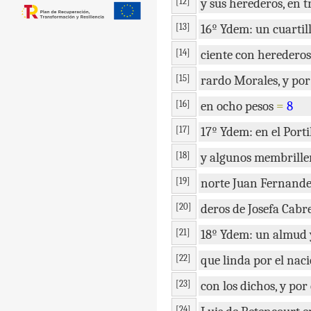
[12]
y
sus
herederos
,
en
t
[13]
16º
Ydem
:
un
cuartil
[14]
ciente
con
herederos
[15]
rardo
Morales
,
y
por
[16]
en
ocho
pesos
=
8
[17]
17º
Ydem
:
en
el
Porti
[18]
y
algunos
membrille
[19]
norte
Juan
Fernande
[20]
deros
de
Josefa
Cabr
[21]
18º
Ydem
:
un
almud
[22]
que
linda
por
el
naci
[23]
con
los
dichos
,
y
por
[24]