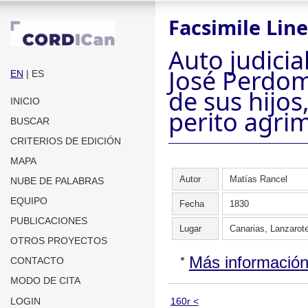
Facsimile Line
Auto judicia
José Perdom
EN
| ES
de sus hijos
INICIO
perito agri
BUSCAR
CRITERIOS DE EDICIÓN
MAPA
Autor
Matías Rancel
NUBE DE PALABRAS
EQUIPO
Fecha
1830
PUBLICACIONES
Lugar
Canarias, Lanzarot
OTROS PROYECTOS
Más informació
CONTACTO
MODO DE CITA
LOGIN
160r <