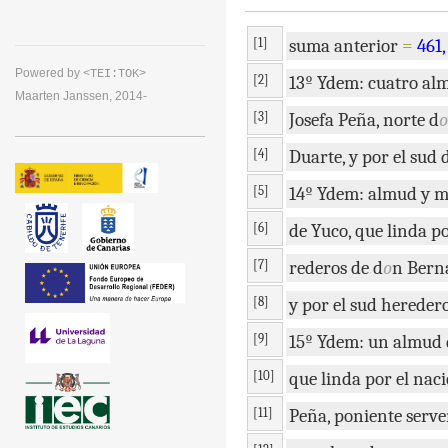
[1]
suma
anterior
=
461
,
Powered by
<TEI:TOK>
[2]
13º
Ydem
:
cuatro
al
Maarten Janssen, 2014-
[3]
Josefa
Peña
,
norte
d
o
[4]
Duarte
,
y
por
el
sud
[5]
14º
Ydem
:
almud
y
m
[6]
de
Yuco
,
que
linda
p
[7]
rederos
de
d
o
n
Bern
[8]
y
por
el
sud
hereder
[9]
15º
Ydem
:
un
almud
[10]
que
linda
por
el
naci
[11]
Peña
,
poniente
serve