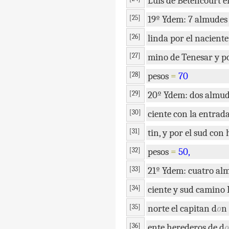
Luis
de
Betencourt
e
[25]
19º
Ydem
:
7
almudes
[26]
linda
por
el
naciente
[27]
mino
de
Tenesar
y
p
[28]
pesos
=
70
[29]
20º
Ydem
:
dos
almud
[30]
ciente
con
la
entrad
[31]
tin
,
y
por
el
sud
con
[32]
pesos
=
50
,
[33]
21º
Ydem
:
cuatro
al
[34]
ciente
y
sud
camino
[35]
norte
el
capitan
d
o
n
[36]
ente
herederos
de
d
o