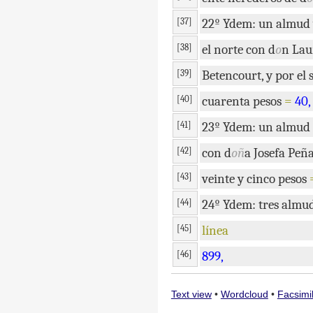
[37]
22º
Ydem
:
un
almud
[38]
el
norte
con
d
o
n
Lau
[39]
Betencourt
,
y
por
el
[40]
cuarenta
pesos
=
40
,
[41]
23º
Ydem
:
un
almud
[42]
con
d
oñ
a
Josefa
Peñ
[43]
veinte
y
cinco
pesos
[44]
24º
Ydem
:
tres
almu
[45]
línea
[46]
899
,
Text view
•
Wordcloud
•
Facsimi