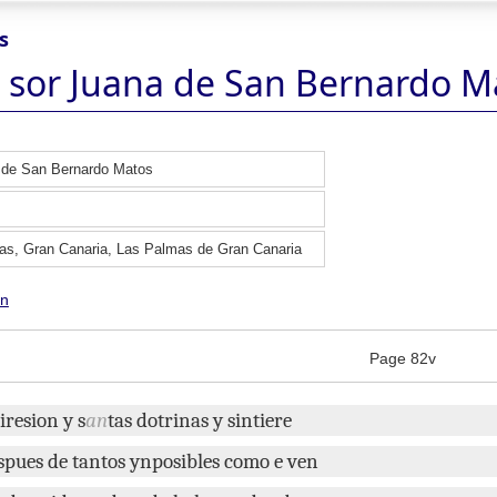
s
 sor Juana de San Bernardo M
 de San Bernardo Matos
as, Gran Canaria, Las Palmas de Gran Canaria
ón
Page 82v
iresion
y
s
an
tas
dotrinas
y
sintiere
spues
de
tantos
ynposibles
como
e
ven