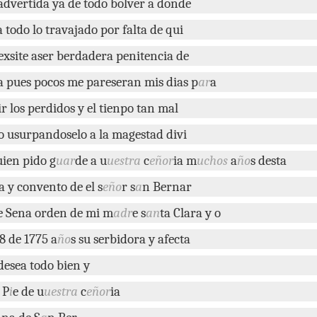
advertida
ya
de
todo
bolver
a
donde
a
todo
lo
travajado
por
falta
de
qui
exsite
aser
berdadera
penitencia
de
a
pues
pocos
me
pareseran
mis
dias
p
ar
a
ir
los
perdidos
y
el
tienpo
tan
mal
do
usurpandoselo
a
la
magestad
divi
uien
pido
g
uar
de
a
u
uestra
c
eñor
ia
m
uchos
a
ño
s
desta
a
y
convento
de el
s
eño
r
s
a
n
Bernar
e
Sena
orden
de
mi
m
adr
e
s
an
ta
Clara
y
o
8
de
1775
a
ño
s
su
serbidora
y
afecta
desea
todo
bien
y
P
i
e
de
u
uestra
c
eñor
ia