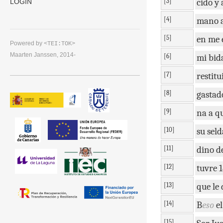
[3]
cido
y
LOGIN
[4]
mano
[5]
en
me
Powered by
<TEI:TOK>
Maarten Janssen, 2014-
[6]
mi
bid
[7]
restitu
[8]
gasta
[9]
na
a
q
[10]
su
seld
[11]
dino
d
[12]
tuvre
1
[13]
que
le
[14]
B
eso
el
[15]