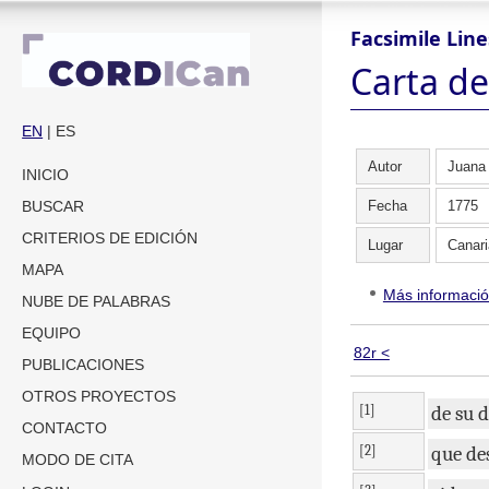
Facsimile Line
Carta de
EN
| ES
Autor
Juana
INICIO
Fecha
1775
BUSCAR
CRITERIOS DE EDICIÓN
Lugar
Canari
MAPA
Más informaci
NUBE DE PALABRAS
EQUIPO
82r <
PUBLICACIONES
OTROS PROYECTOS
[1]
de
su
d
CONTACTO
[2]
que
de
MODO DE CITA