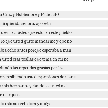
Page 1r
ta
Cruz
y
Nobiembre
y
16
de
1810
mui
querida
señora
:
ago
esta
a
desirle
a
usted
q
u
e
estoi
en
este
pueblo
a
lo
q
u
e
usted
guste
mandarme
y
q
u
e
no
abia
echo
antes
porq
u
e
esperaba
a
man
a
usted
esas
toallas
q
u
e
tenia
en
mi
po
dando
las
repetidas
grasias
por
los
res
resibiendo
usted
espresiones
de
mama
y
mis
hermanos
y
dandolas
usted
a
el
r
marques
.
do
esta
su
serbidora
y
amiga