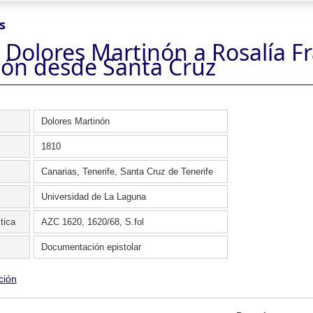
s
 Dolores Martinón a Rosalía F
ión desde Santa Cruz
Dolores Martinón
1810
Canarias, Tenerife, Santa Cruz de Tenerife
Universidad de La Laguna
tica
AZC 1620, 1620/68, S.fol
Documentación epistolar
ción