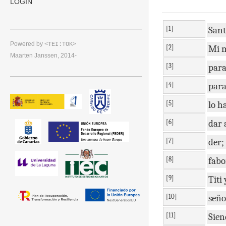
LOGIN
[1]
San
Powered by
<TEI:TOK>
[2]
Mi
Maarten Janssen, 2014-
[3]
par
[4]
par
[5]
lo
h
[6]
dar
[7]
der
;
[8]
fabo
[9]
Titi
[10]
seño
[11]
Sien