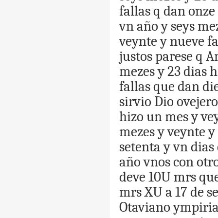
fallas
q
dan
onze
vn
año
y
seys
me
veynte
y
nueve
fa
justos
parese
q
An
mezes
y
23
dias
h
fallas
que
dan
di
sirvio
Dio
ovejero
hizo
un
mes
y
ve
mezes
y
veynte
y
setenta
y
vn
dias
año
vnos
con
otr
deve
10U
mrs
qu
mrs
XU
a
17
de
se
Otaviano
ympiria