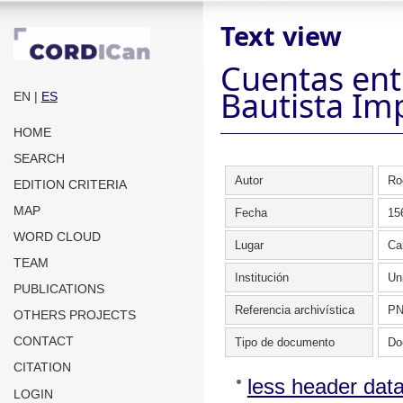
Text view
Cuentas ent
Bautista Imp
EN
|
ES
HOME
SEARCH
Autor
Ro
EDITION CRITERIA
MAP
Fecha
15
WORD CLOUD
Lugar
Ca
TEAM
Institución
Un
PUBLICATIONS
Referencia archivística
PN
OTHERS PROJECTS
CONTACT
Tipo de documento
Do
CITATION
less header dat
LOGIN