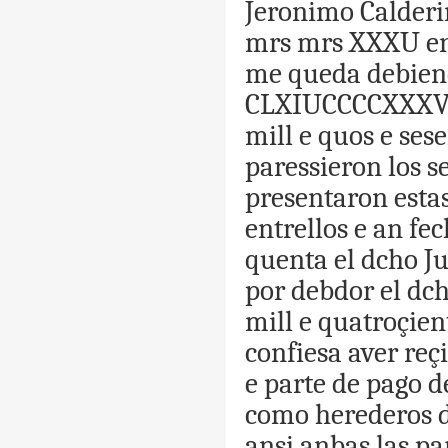
Jeronimo
Calderi
mrs
mrs
XXXU
e
me
queda
debie
CLXIUCCCCXXXV
mill
e
quos
e
ses
paressieron
los
s
presenta
ron
esta
entrellos
e
an
fec
quenta
el
dcho
J
por
debdor
el
dc
mill
e
quatroçien
confiesa
aver
reç
e
parte
de
pago
d
como
herederos
ansi
anbas
las
pa