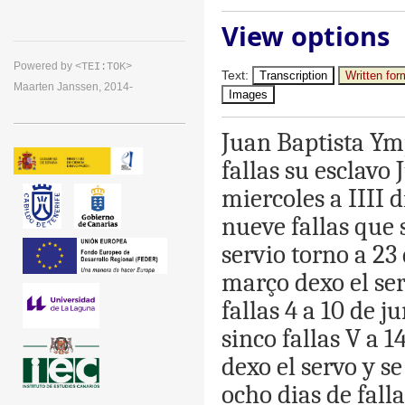
View options
Powered by
<TEI:TOK>
Text
:
Transcription
Written for
Maarten Janssen, 2014-
Images
Juan
Baptista
Ymp
fallas
su
esclavo
miercoles
a
IIII
d
nueve
fallas
que
servio
torno
a
23
março
dexo
el
se
fallas
4
a
10
de
ju
sinco
fallas
V
a
1
dexo
el
servo
y
se
ocho
dias
de
fall