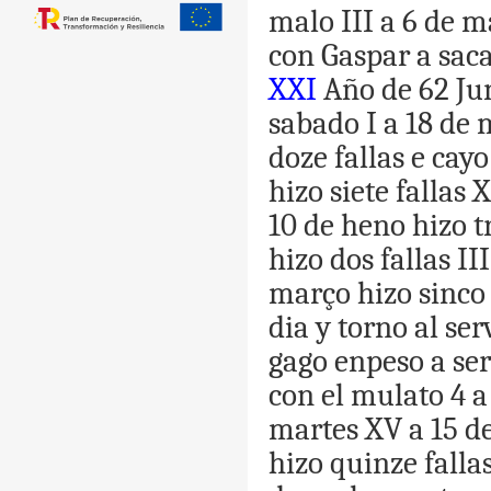
malo
III
a
6
de
m
con
Gaspar
a
sac
XXI
Año
de
62
Ju
sabado
I
a
18
de
doze
fallas
e
cayo
hizo
siete
fallas
X
10
de
heno
hizo
t
hizo
dos
fallas
III
março
hizo
sinco
dia
y
torno
al
ser
gago
enpeso
a
ser
con
el
mulato
4
a
martes
XV
a
15
d
hizo
quinze
falla