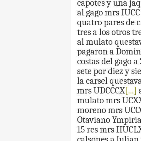
capotes
y
una
ja
al
gago
mrs
IUCC
quatro
pares
de
c
tres
a
los
otros
tr
al
mulato
questa
pagaron
a
Domin
costas
del
gago
a
sete
por
diez
y
si
la
carsel
questav
mrs
UDCCCX
[...]
mulato
mrs
UCX
moreno
mrs
UCC
Otaviano
Ympiria
15
res
mrs
IIUCL
calsones
a
Julian