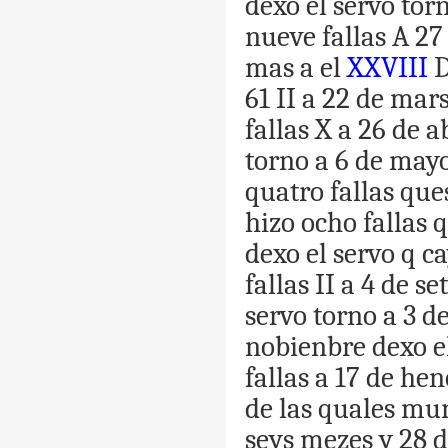
dexo
el
servo
tor
nueve
fallas
A
27
mas
a
el
XXVIII
D
61
II
a
22
de
mar
fallas
X
a
26
de
a
torno
a
6
de
may
quatro
fallas
que
hizo
ocho
fallas
q
dexo
el
servo
q
ca
fallas
II
a
4
de
se
servo
torno
a
3
d
nobienbre
dexo
e
fallas
a
17
de
hen
de
las
quales
mur
seys
mezes
y
28
d