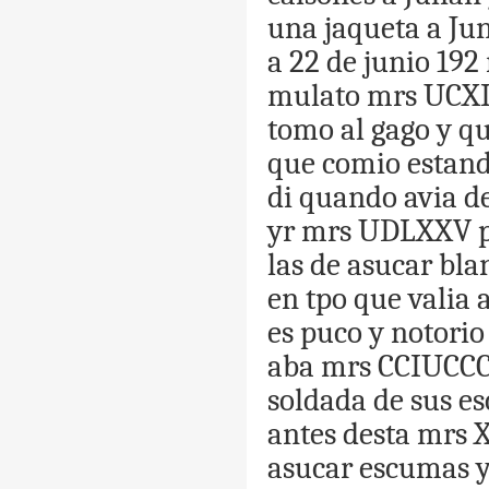
una
jaqueta
a
Ju
a
22
de
junio
192
mulato
mrs
UCXI
tomo
al
gago
y
qu
que
comio
estan
di
quando
avia
d
yr
mrs
UDLXXV
las
de
asucar
bla
en
tpo
que
valia
es
puco
y
notorio
aba
mrs
CCIUCC
soldada
de
sus
es
antes
desta
mrs
asucar
escumas