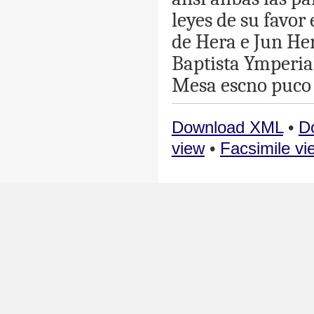
leyes
de
su
favor
de
Hera
e
Jun
He
Baptista
Ymperia
Mesa
escno
puco
Download XML
•
D
view
•
Facsimile vi