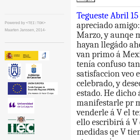
Tegueste
Abril
15
apreciado
amigo
:
Powered by
<TEI:TOK>
Maarten Janssen, 2014-
Marzo
,
y
aunqe
hayan
llegádo
ah
van
primo
á
Mex
tenía
confuso
tan
satisfaccion
veo
e
celebrado
,
y
dese
estado
.
He
dicho
manifestarle
pr
venderle
á
V
el
te
ello
escribirá
á
V
medidas
qe
V
tie