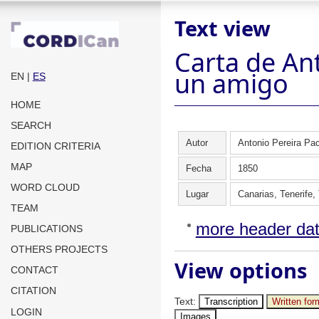
Text view
Carta de An
un amigo
EN
|
ES
HOME
SEARCH
Autor
Antonio Pereira Pa
EDITION CRITERIA
MAP
Fecha
1850
WORD CLOUD
Lugar
Canarias, Tenerife,
TEAM
more header da
PUBLICATIONS
OTHERS PROJECTS
View options
CONTACT
CITATION
Text
:
Transcription
Written for
LOGIN
Images