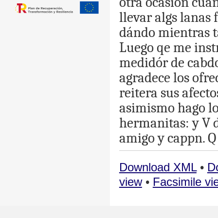
otra
ocasion
cua
llevar
algs
lanas
dándo
mientras
Luego
qe
me
inst
medidór
de
cabd
agradece
los
ofre
reitera
sus
afecto
asimismo
hago
l
hermanitas
:
y
V
amigo
y
cappn
.
Q
Download XML
•
D
view
•
Facsimile vi