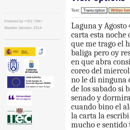
Text
:
Transcription
Written for
Powered by
<TEI:TOK>
Laguna
y
Agosto
Maarten Janssen, 2014-
carta
esta
noche
que
me
trago
el
h
baliga
pero
oy
re
en
que
abra
cons
coreo
del
miercol
no
le
di
ninguna
de
los
sabado
si
b
senado
y
dormir
cuando
bino
el
al
la
carta
la
escribi
mucho
e
sentido