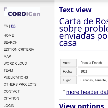
Text view
Carta de Ro
sobre proble
EN
|
ES
enviadas po
HOME
casa
SEARCH
EDITION CRITERIA
MAP
Autor
Rosalía Franchi
WORD CLOUD
TEAM
Fecha
1821
PUBLICATIONS
Lugar
Canarias, Tenerife,
OTHERS PROJECTS
more header da
CONTACT
CITATION
View options
LOGIN