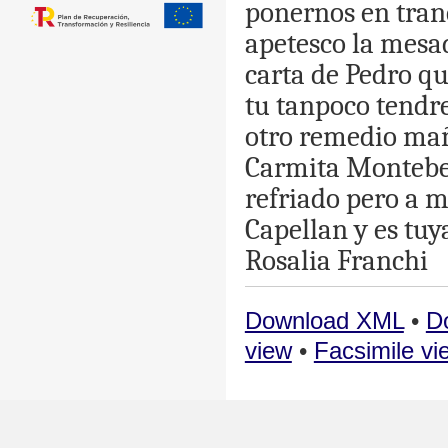
ponernos
en
tran
apetesco
la
mesa
carta
de
Pedro
qu
tu
tanpoco
tendr
otro
remedio
ma
Carmita
Montebe
refriado
pero
a
m
Capellan
y
es
tuy
Rosalia
Franchi
Download XML
•
D
view
•
Facsimile vi