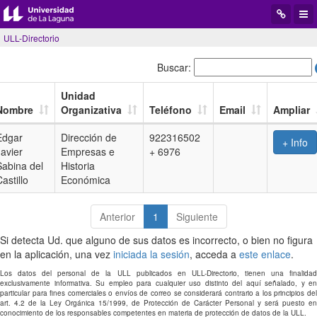
Desplegar
Desp
menú
men
ULL-Directorio
de
de
navegació
aplic
Buscar:
Unidad
Nombre
Organizativa
Teléfono
Email
Ampliar
Edgar
Dirección de
922316502
+ Info
Javier
Empresas e
+ 6976
Sabina del
Historia
astillo
Económica
Anterior
1
Siguiente
Si detecta Ud. que alguno de sus datos es incorrecto, o bien no figura
en la aplicación, una vez
iniciada la sesión
, acceda a
este enlace
.
Los datos del personal de la ULL publicados en ULL-Directorio, tienen una finalidad
exclusivamente informativa. Su empleo para cualquier uso distinto del aquí señalado, y en
particular para fines comerciales o envíos de correo se considerará contrario a los principios del
art. 4.2 de la Ley Orgánica 15/1999, de Protección de Carácter Personal y será puesto en
conocimiento de los responsables competentes en materia de protección de datos de la ULL.