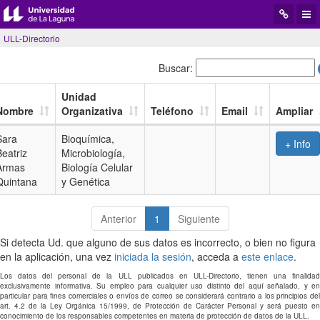
Desplegar
Desp
menú
men
ULL-Directorio
de
de
navegació
aplic
Buscar:
Unidad
Nombre
Organizativa
Teléfono
Email
Ampliar
Sara
Bioquímica,
+ Info
Beatriz
Microbiología,
Armas
Biología Celular
Quintana
y Genética
Anterior
1
Siguiente
Si detecta Ud. que alguno de sus datos es incorrecto, o bien no figura
en la aplicación, una vez
iniciada la sesión
, acceda a
este enlace
.
Los datos del personal de la ULL publicados en ULL-Directorio, tienen una finalidad
exclusivamente informativa. Su empleo para cualquier uso distinto del aquí señalado, y en
particular para fines comerciales o envíos de correo se considerará contrario a los principios del
art. 4.2 de la Ley Orgánica 15/1999, de Protección de Carácter Personal y será puesto en
conocimiento de los responsables competentes en materia de protección de datos de la ULL.