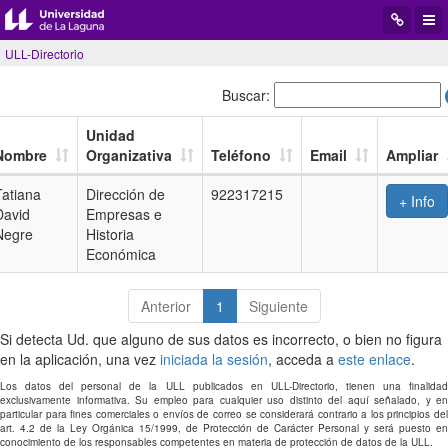
Desplegar
Desp
menú
men
ULL-Directorio
de
de
navegació
aplic
Buscar:
Unidad
Nombre
Organizativa
Teléfono
Email
Ampliar
Tatiana
Dirección de
922317215
+ Info
David
Empresas e
Negre
Historia
Económica
Anterior
1
Siguiente
Si detecta Ud. que alguno de sus datos es incorrecto, o bien no figura
en la aplicación, una vez
iniciada la sesión
, acceda a
este enlace
.
Los datos del personal de la ULL publicados en ULL-Directorio, tienen una finalidad
exclusivamente informativa. Su empleo para cualquier uso distinto del aquí señalado, y en
particular para fines comerciales o envíos de correo se considerará contrario a los principios del
art. 4.2 de la Ley Orgánica 15/1999, de Protección de Carácter Personal y será puesto en
conocimiento de los responsables competentes en materia de protección de datos de la ULL.