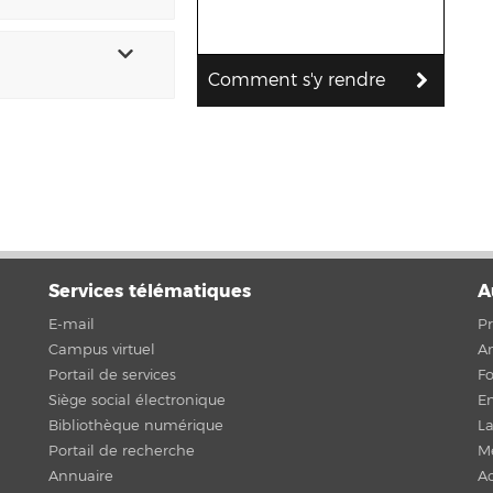
Comment s'y rendre
Services télématiques
A
E-mail
Pr
Campus virtuel
An
Portail de services
F
Siège social électronique
En
Bibliothèque numérique
La
Portail de recherche
Me
Annuaire
Ac