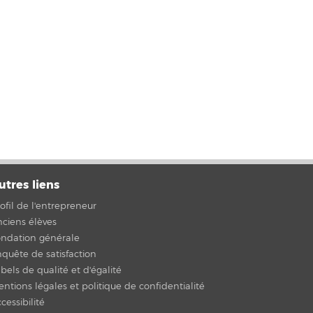
utres liens
ofil de l'entrepreneur
ciens élèves
ondation générale
quête de satisfaction
bels de qualité et d'égalité
ntions légales et politique de confidentialité
cessibilité