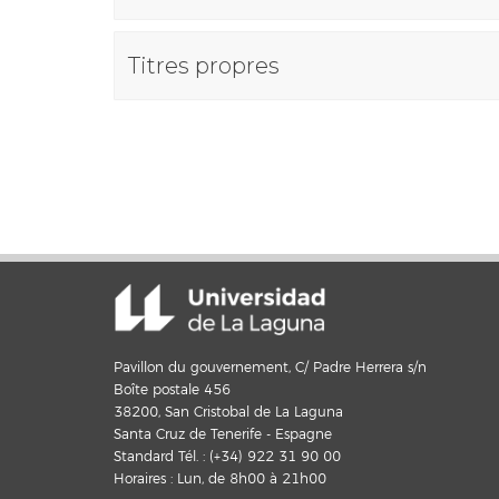
Titres propres
Pavillon du gouvernement, C/ Padre Herrera s/n
Boîte postale 456
38200, San Cristobal de La Laguna
Santa Cruz de Tenerife - Espagne
Standard Tél. : (+34) 922 31 90 00
Horaires : Lun, de 8h00 à 21h00