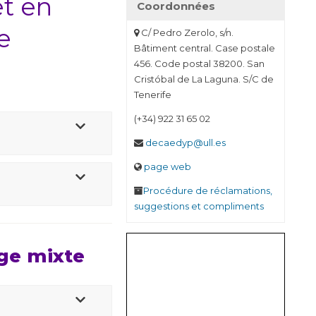
et en
Coordonnées
e
C/ Pedro Zerolo, s/n.
Bâtiment central. Case postale
456. Code postal 38200. San
Cristóbal de La Laguna. S/C de
Tenerife
(+34) 922 31 65 02
decaedyp@ull.es
page web
Procédure de réclamations,
suggestions et compliments
ge mixte