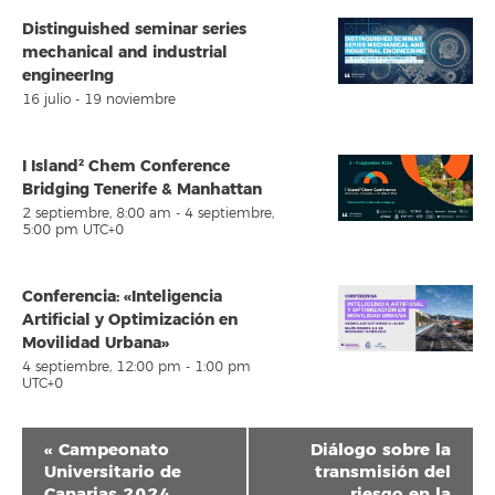
Distinguished seminar series
mechanical and industrial
engineerIng
16 julio
-
19 noviembre
I Island² Chem Conference
Bridging Tenerife & Manhattan
2 septiembre, 8:00 am
-
4 septiembre,
5:00 pm
UTC+0
Conferencia: «Inteligencia
Artificial y Optimización en
Movilidad Urbana»
4 septiembre, 12:00 pm
-
1:00 pm
UTC+0
Navegación
«
Campeonato
Diálogo sobre la
del
Universitario de
transmisión del
Canarias 2024
riesgo en la