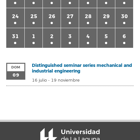
24
25
26
27
28
29
30
31
1
2
3
4
5
6
Distinguished seminar series mechanical and
DOM
industrial engineerIng
09
16 julio
-
19 noviembre