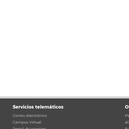
Servicios telemáticos
O
Correo electrónico
Pe
Campus Virtual
A
Portal de servicios
F