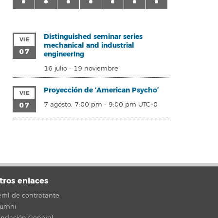
Distinguished seminar series
VIE
mechanical and industrial
07
engineerIng
16 julio
-
19 noviembre
Proyección de ‘American Psycho’
VIE
07
7 agosto, 7:00 pm
-
9:00 pm
UTC+0
tros enlaces
rfil de contratante
lumni
undación General