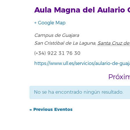
Aula Magna del Aulario 
+ Google Map
Campus de Guajara
San Cristóbal de La Laguna
,
Santa Cruz de 
(+34) 922 31 76 30
https://www.ull.es/servicios/aulario-de-guaj
Próxi
No se ha encontrado ningún resultado.
Eventos
Eventos
«
Previous Eventos
List
List
Navigation
Navigation