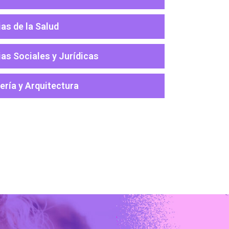
as de la Salud
ias Sociales y Jurídicas
ería y Arquitectura