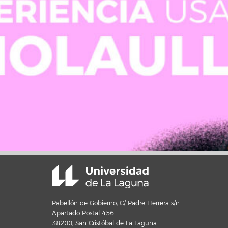
Pabellón de Gobierno, C/ Padre Herrera s/n
Apartado Postal 456
38200, San Cristóbal de La Laguna