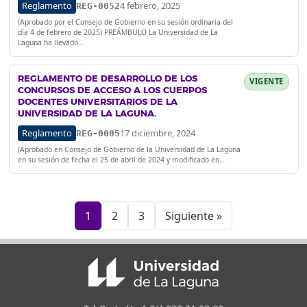
Reglamento
4 febrero, 2025
REG-0052
(Aprobado por el Consejo de Gobierno en su sesión ordinaria del
día 4 de febrero de 2025)​ PREÁMBULO​ La Universidad de La
Laguna ha llevado…
REGLAMENTO DE DESARROLLO DE LOS
VIGENTE
CONCURSOS DE ACCESO A LOS CUERPOS
DOCENTES UNIVERSITARIOS DE LA
UNIVERSIDAD DE LA LAGUNA.
Reglamento
17 diciembre, 2024
REG-0005
(Aprobado en Consejo de Gobierno de la Universidad de La Laguna
en su sesión de fecha el 25 de abril de 2024 y modificado en…
1
2
3
Siguiente »