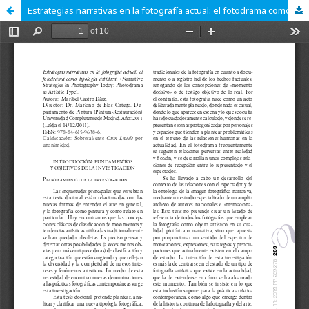
Estrategias narrativas en la fotografía actual: el fotodrama como tipología artística