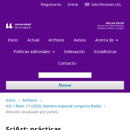
Registrarse
Entrar
Sitio Revistas ULL
Inicio
Actual
Archivos
Avisos
Acerca de
Políticas editoriales
Indexación
Estadísticas
Contacto
Buscar
Inicio
/
Archivos
/
Vol. 1 Núm. 17 (2023): Número especial congreso Radar
/
Artículos (evaluado por pares)
SciArt: prácticas