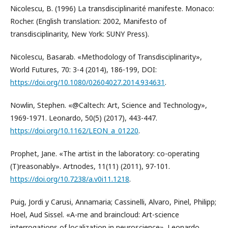
Nicolescu, B. (1996) La transdisciplinarité manifeste. Monaco:
Rocher. (English translation: 2002, Manifesto of
transdisciplinarity, New York: SUNY Press).
Nicolescu, Basarab. «Methodology of Transdisciplinarity»,
World Futures, 70: 3-4 (2014), 186-199, DOI:
https://doi.org/10.1080/02604027.2014.934631
.
Nowlin, Stephen. «@Caltech: Art, Science and Technology»,
1969-1971. Leonardo, 50(5) (2017), 443-447.
https://doi.org/10.1162/LEON_a_01220
.
Prophet, Jane. «The artist in the laboratory: co-operating
(T)reasonably». Artnodes, 11(11) (2011), 97-101.
https://doi.org/10.7238/a.v0i11.1218
.
Puig, Jordi y Carusi, Annamaria; Cassinelli, Alvaro, Pinel, Philipp;
Hoel, Aud Sissel. «A-me and braincloud: Art-science
interrogations of localization in neuroscience». Leonardo,