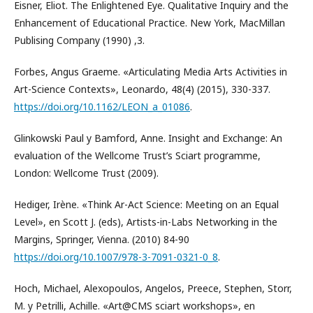
Eisner, Eliot. The Enlightened Eye. Qualitative Inquiry and the
Enhancement of Educational Practice. New York, MacMillan
Publising Company (1990) ,3.
Forbes, Angus Graeme. «Articulating Media Arts Activities in
Art-Science Contexts», Leonardo, 48(4) (2015), 330-337.
https://doi.org/10.1162/LEON_a_01086
.
Glinkowski Paul y Bamford, Anne. Insight and Exchange: An
evaluation of the Wellcome Trust’s Sciart programme,
London: Wellcome Trust (2009).
Hediger, Irène. «Think Ar-Act Science: Meeting on an Equal
Level», en Scott J. (eds), Artists-in-Labs Networking in the
Margins, Springer, Vienna. (2010) 84-90
https://doi.org/10.1007/978-3-7091-0321-0_8
.
Hoch, Michael, Alexopoulos, Angelos, Preece, Stephen, Storr,
M. y Petrilli, Achille. «Art@CMS sciart workshops», en