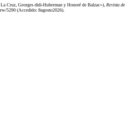
a de La Cruz, Georges didi-Huberman y Honoré de Balzac»),
Revista de
e/view/5290 (Accedido: 8agosto2026).