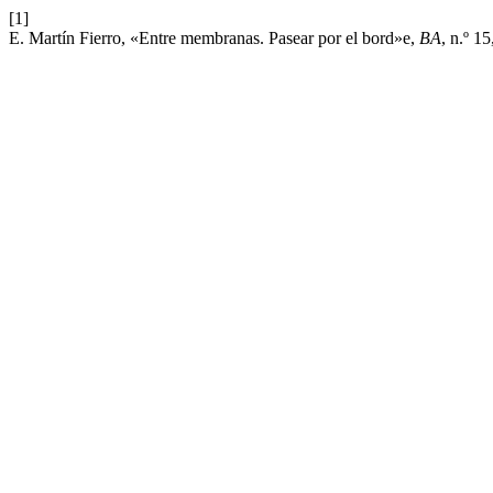
[1]
E. Martín Fierro, «Entre membranas. Pasear por el bord»e,
BA
, n.º 1