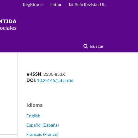
Registrarse
Entrar
Sitio Revistas ULL
Buscar
e-ISSN
: 2530-853X
DOI
:
10.25145/j.atlantid
Idioma
English
Español (España)
Français (France)