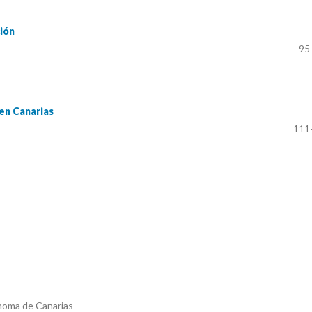
ción
95
en Canarias
111
noma de Canarias