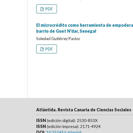
PDF
El microcrédito como herramienta de empoderam
barrio de Guet N'dar, Senegal
Soledad Gutiérrez Pastor
PDF
Atlántida. Revista Canaria de Ciencias Sociales
ISSN
(edición digital): 2530-853X
ISSN
(edición impresa): 2171-4924
DOI
:
10.25145/j.atlantid