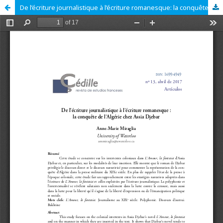
De l’écriture journalistique à l’écriture romanesque: la conquête de l’Algérie chez Assia Djebar