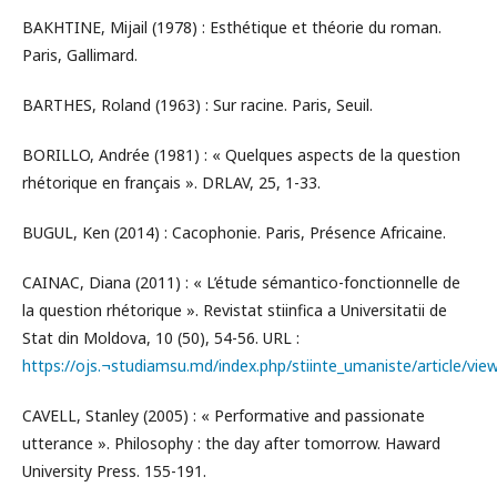
BAKHTINE, Mijail (1978) : Esthétique et théorie du roman.
Paris, Gallimard.
BARTHES, Roland (1963) : Sur racine. Paris, Seuil.
BORILLO, Andrée (1981) : « Quelques aspects de la question
rhétorique en français ». DRLAV, 25, 1-33.
BUGUL, Ken (2014) : Cacophonie. Paris, Présence Africaine.
CAINAC, Diana (2011) : « L’étude sémantico-fonctionnelle de
la question rhétorique ». Revistat stiinfica a Universitatii de
Stat din Moldova, 10 (50), 54-56. URL :
https://ojs.¬studiamsu.md/index.php/stiinte_umaniste/article/vi
CAVELL, Stanley (2005) : « Performative and passionate
utterance ». Philosophy : the day after tomorrow. Haward
University Press. 155-191.