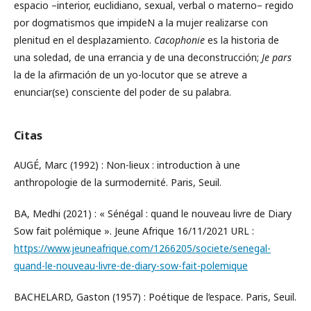
espacio –interior, euclidiano, sexual, verbal o materno– regido
por dogmatismos que impideN a la mujer realizarse con
plenitud en el desplazamiento.
Cacophonie
es la historia de
una soledad, de una errancia y de una deconstrucción;
Je pars
la de la afirmación de un yo-locutor que se atreve a
enunciar(se) consciente del poder de su palabra.
Citas
AUGÉ, Marc (1992) : Non-lieux : introduction à une
anthropologie de la surmodernité. Paris, Seuil.
BA, Medhi (2021) : « Sénégal : quand le nouveau livre de Diary
Sow fait polémique ». Jeune Afrique 16/11/2021 URL :
https://www.jeuneafrique.com/1266205/societe/senegal-
quand-le-nouveau-livre-de-diary-sow-fait-polemique
BACHELARD, Gaston (1957) : Poétique de l’espace. Paris, Seuil.