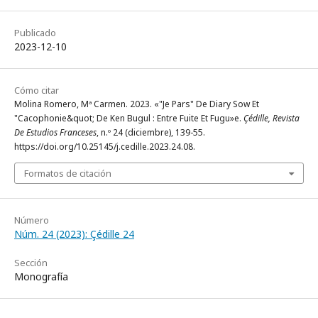
Publicado
2023-12-10
Cómo citar
Molina Romero, Mª Carmen. 2023. «"Je Pars" De Diary Sow Et
"Cacophonie&quot; De Ken Bugul : Entre Fuite Et Fugu»e.
Çédille, Revista
De Estudios Franceses
, n.º 24 (diciembre), 139-55.
https://doi.org/10.25145/j.cedille.2023.24.08.
Formatos de citación
Número
Núm. 24 (2023): Çédille 24
Sección
Monografía