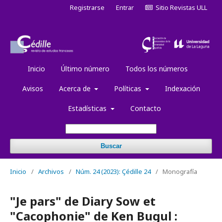
Registrarse
Entrar
Sitio Revistas ULL
Inicio
Último número
Todos los números
Avisos
Acerca de
Políticas
Indexación
Estadísticas
Contacto
Buscar
Inicio
/
Archivos
/
Núm. 24 (2023): Çédille 24
/
Monografía
"Je pars" de Diary Sow et
"Cacophonie" de Ken Bugul :