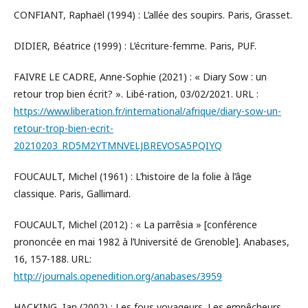
CONFIANT, Raphaël (1994) : L’allée des soupirs. Paris, Grasset.
DIDIER, Béatrice (1999) : L’écriture-femme. Paris, PUF.
FAIVRE LE CADRE, Anne-Sophie (2021) : « Diary Sow : un
retour trop bien écrit? ». Libé-ration, 03/02/2021. URL :
https://www.liberation.fr/international/afrique/diary-sow-un-
retour-trop-bien-ecrit-
20210203_RD5M2YTMNVELJBREVOSA5PQIYQ
FOUCAULT, Michel (1961) : L’histoire de la folie à l’âge
classique. Paris, Gallimard.
FOUCAULT, Michel (2012) : « La parrêsia » [conférence
prononcée en mai 1982 à l’Université de Grenoble]. Anabases,
16, 157-188. URL:
http://journals.openedition.org/anabases/3959
HACKING, Ian (2002) : Les fous voyageurs. Les empêcheurs