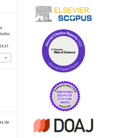
ra
studios
24.31.
ta de