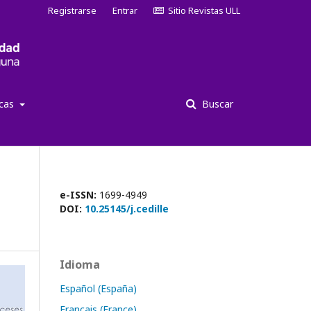
Registrarse
Entrar
Sitio Revistas ULL
icas
Buscar
e-ISSN:
1699-4949
DOI:
10.25145/j.cedille
Idioma
Español (España)
Français (France)