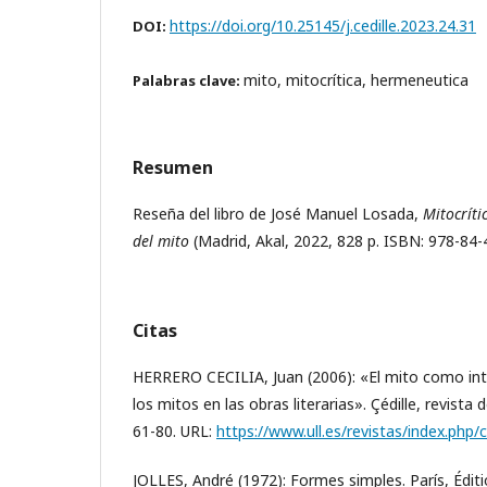
https://doi.org/10.25145/j.cedille.2023.24.31
DOI:
mito, mitocrítica, hermeneutica
Palabras clave:
Resumen
Reseña del libro de José Manuel Losada,
Mitocríti
del mito
(Madrid, Akal, 2022, 828 p. ISBN: 978-84-
Citas
HERRERO CECILIA, Juan (2006): «El mito como inte
los mitos en las obras literarias». Çédille, revista
61-80. URL:
https://www.ull.es/revistas/index.php/c
JOLLES, André (1972): Formes simples. París, Éditi