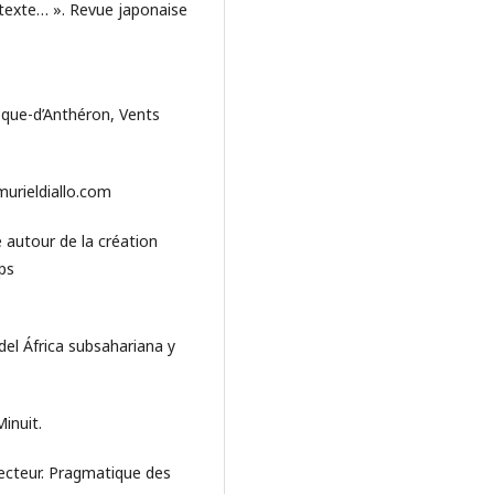
texte… ». Revue japonaise
oque-d’Anthéron, Vents
 murieldiallo.com
 autour de la création
tps
el África subsahariana y
inuit.
lecteur. Pragmatique des