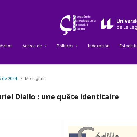
Avisos
Acerca de
Políticas
Indexación
Estadíst
o de 2024)
/
Monografía
el Diallo : une quête identitaire