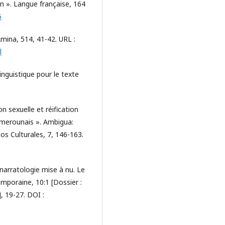
n ». Langue française, 164
5
Amina, 514, 41-42. URL :
l
guistique pour le texte
 sexuelle et réification
merounais ». Ambigua:
os Culturales, 7, 146-163.
 narratologie mise à nu. Le
emporaine, 10:1 [Dossier :
], 19-27. DOI :