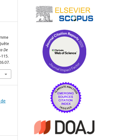
Femme
Quête
ta De
3-115.
26.07.
 de