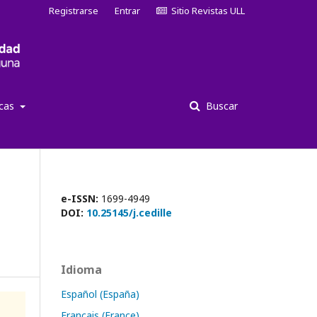
Registrarse
Entrar
Sitio Revistas ULL
icas
Buscar
e-ISSN:
1699-4949
DOI:
10.25145/j.cedille
Idioma
Español (España)
Français (France)