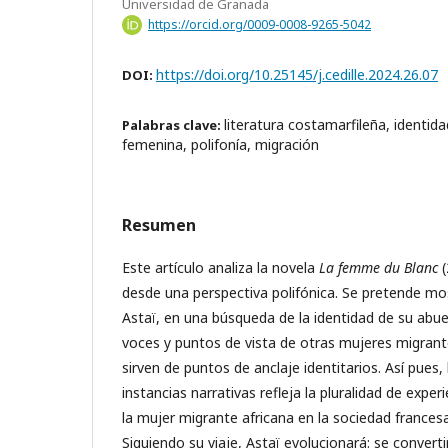
Universidad de Granada
https://orcid.org/0009-0008-9265-5042
https://doi.org/10.25145/j.cedille.2024.26.07
DOI:
literatura costamarfileña, identida
Palabras clave:
femenina, polifonía, migración
Resumen
Este artículo analiza la novela
La femme du Blanc
(
desde una perspectiva polifónica. Se pretende mo
Astaï, en una búsqueda de la identidad de su abue
voces y puntos de vista de otras mujeres migrante
sirven de puntos de anclaje identitarios. Así pues, 
instancias narrativas refleja la pluralidad de expe
la mujer migrante africana en la sociedad france
Siguiendo su viaje, Astaï evolucionará: se convert