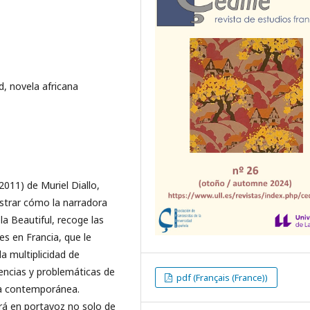
d, novela africana
2011) de Muriel Diallo,
strar cómo la narradora
la Beautiful, recoge las
s en Francia, que le
la multiplicidad de
riencias y problemáticas de
pdf (Français (France))
sa contemporánea.
irá en portavoz no solo de