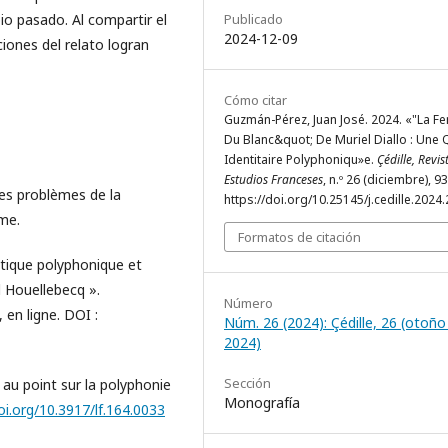
Publicado
o pasado. Al compartir el
2024-12-09
ciones del relato logran
Cómo citar
Guzmán-Pérez, Juan José. 2024. «"La 
Du Blanc&quot; De Muriel Diallo : Une 
Identitaire Polyphoniqu»e.
Çédille, Revis
Estudios Franceses
, n.º 26 (diciembre), 9
Les problèmes de la
https://doi.org/10.25145/j.cedille.2024.
me.
Formatos de citación
itique polyphonique et
l Houellebecq ».
Número
 en ligne. DOI :
Núm. 26 (2024): Çédille, 26 (otoño
2024)
Sección
u point sur la polyphonie
Monografía
oi.org/10.3917/lf.164.0033