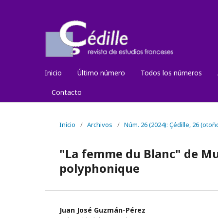
Inicio
Último número
Todos los números
Contacto
Inicio
/
Archivos
/
Núm. 26 (2024): Çédille, 26 (otoñ
"La femme du Blanc" de Muri
polyphonique
Juan José Guzmán-Pérez