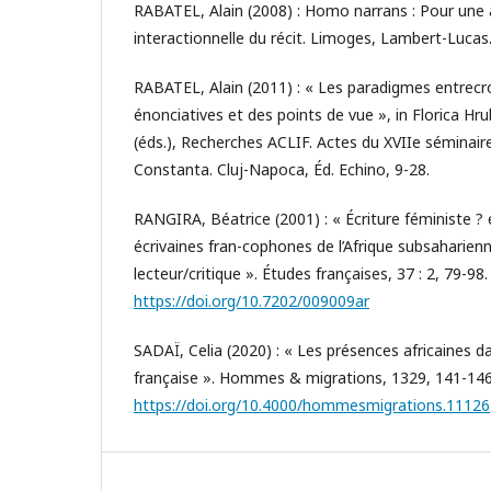
RABATEL, Alain (2008) : Homo narrans : Pour une 
interactionnelle du récit. Limoges, Lambert-Lucas
RABATEL, Alain (2011) : « Les paradigmes entrecr
énonciatives et des points de vue », in Florica H
(éds.), Recherches ACLIF. Actes du XVIIe séminaire
Constanta. Cluj-Napoca, Éd. Echino, 9-28.
RANGIRA, Béatrice (2001) : « Écriture féministe ? 
écrivaines fran-cophones de l’Afrique subsaharien
lecteur/critique ». Études françaises, 37 : 2, 79-98.
https://doi.org/10.7202/009009ar
SADAÏ, Celia (2020) : « Les présences africaines da
française ». Hommes & migrations, 1329, 141-146
https://doi.org/10.4000/hommesmigrations.11126