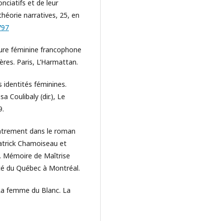
nciatifs et de leur
théorie narratives, 25, en
797
ure féminine francophone
ières. Paris, L’Harmattan.
 identités féminines.
 Coulibaly (dir.), Le
9.
ntrement dans le roman
atrick Chamoiseau et
. Mémoire de Maîtrise
ité du Québec à Montréal.
 La femme du Blanc. La