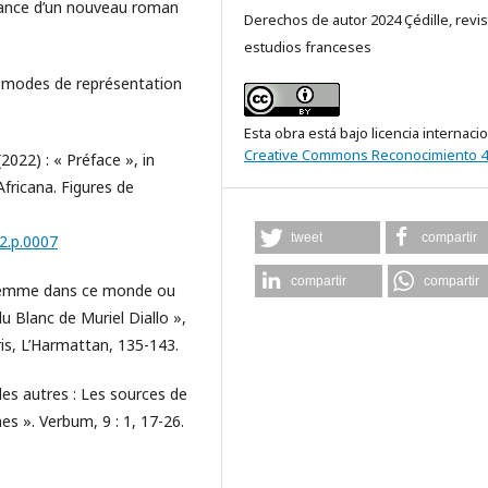
sance d’un nouveau roman
Derechos de autor 2024 Çédille, revis
estudios franceses
 : modes de représentation
Esta obra está bajo licencia internaci
Creative Commons Reconocimiento 4
022) : « Préface », in
Africana. Figures de
tweet
compartir
2.p.0007
compartir
compartir
 femme dans ce monde ou
 Blanc de Muriel Diallo »,
ris, L’Harmattan, 135-143.
s autres : Les sources de
nes ». Verbum, 9 : 1, 17-26.