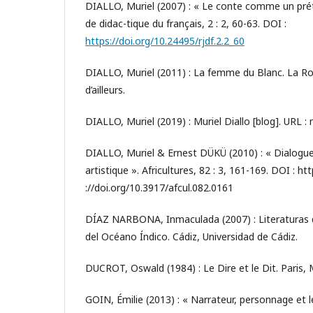
DIALLO, Muriel (2007) : « Le conte comme un pré
de didac-tique du français, 2 : 2, 60-63. DOI :
https://doi.org/10.24495/rjdf.2.2_60
DIALLO, Muriel (2011) : La femme du Blanc. La R
d’ailleurs.
DIALLO, Muriel (2019) : Muriel Diallo [blog]. URL :
DIALLO, Muriel & Ernest DÜKÜ (2010) : « Dialogue
artistique ». Africultures, 82 : 3, 161-169. DOI : ht
://doi.org/10.3917/afcul.082.0161
DÍAZ NARBONA, Inmaculada (2007) : Literaturas d
del Océano Índico. Cádiz, Universidad de Cádiz.
DUCROT, Oswald (1984) : Le Dire et le Dit. Paris, M
GOIN, Émilie (2013) : « Narrateur, personnage et 