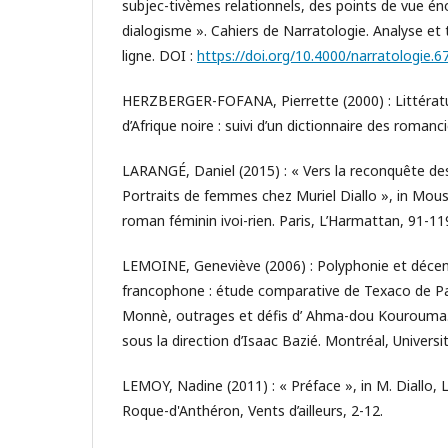
subjec-tivèmes relationnels, des points de vue éno
dialogisme ». Cahiers de Narratologie. Analyse et 
ligne. DOI :
https://doi.org/10.4000/narratologie.6
HERZBERGER-FOFANA, Pierrette (2000) : Littérat
d’Afrique noire : suivi d’un dictionnaire des romanc
LARANGÉ, Daniel (2015) : « Vers la reconquête des
Portraits de femmes chez Muriel Diallo », in Moussa
roman féminin ivoi-rien. Paris, L’Harmattan, 91-11
LEMOINE, Geneviève (2006) : Polyphonie et déce
francophone : étude comparative de Texaco de P
Monnè, outrages et défis d’ Ahma-dou Kourouma
sous la direction d’Isaac Bazié. Montréal, Univers
LEMOY, Nadine (2011) : « Préface », in M. Diallo,
Roque-d'Anthéron, Vents d’ailleurs, 2-12.