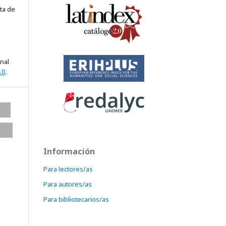
ta de
onal
.0
.
Información
Para lectores/as
Para autores/as
Para bibliotecarios/as