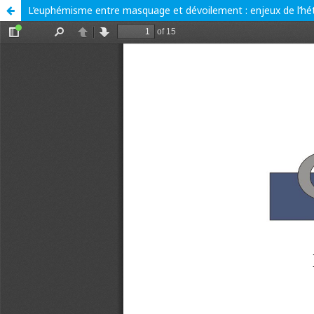
L’euphémisme entre masquage et dévoilement : enjeux de l’hé