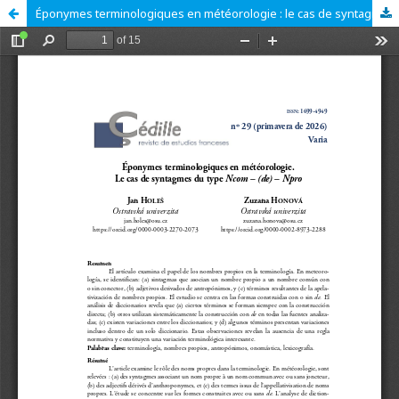
Éponymes terminologiques en météorologie : le cas de syntagmes du type Ncom – (de) – Npro