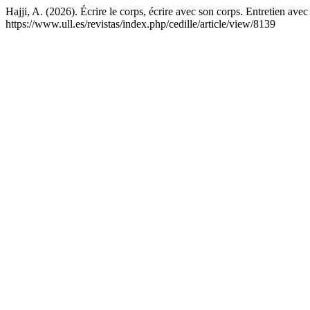
Hajji, A. (2026). Écrire le corps, écrire avec son corps. Entretien a
https://www.ull.es/revistas/index.php/cedille/article/view/8139