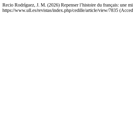
Recio Rodríguez, J. M. (2026) Repenser l’histoire du français: une mi
https://www.ull.es/revistas/index.php/cedille/article/view/7835 (Acce