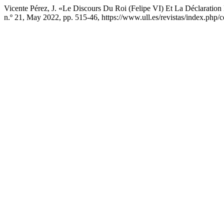
Vicente Pérez, J. «Le Discours Du Roi (Felipe VI) Et La Déclarati
n.º 21, May 2022, pp. 515-46, https://www.ull.es/revistas/index.php/ce