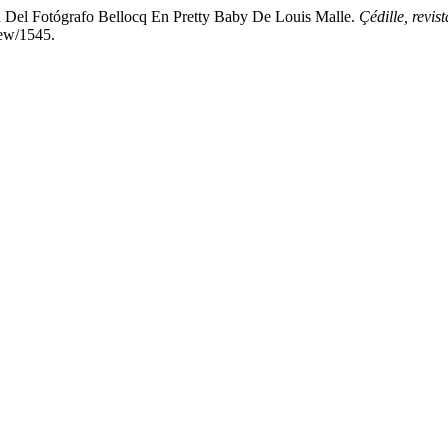
a Del Fotógrafo Bellocq En Pretty Baby De Louis Malle.
Çédille, revis
iew/1545.