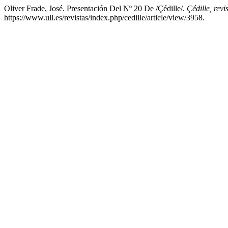
Oliver Frade, José. Presentación Del Nº 20 De /Çédille/.
Çédille, revi
https://www.ull.es/revistas/index.php/cedille/article/view/3958.