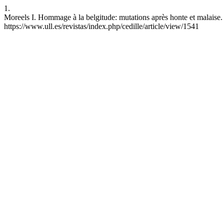
1.
Moreels I. Hommage à la belgitude: mutations après honte et malaise. 
https://www.ull.es/revistas/index.php/cedille/article/view/1541