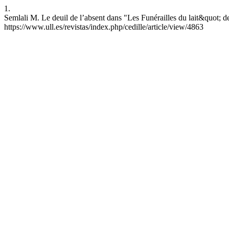
1.
Semlali M. Le deuil de l’absent dans "Les Funérailles du lait&quot; d
https://www.ull.es/revistas/index.php/cedille/article/view/4863