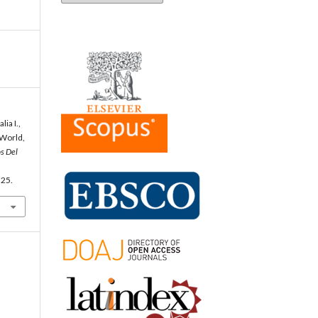
ia I.,
 World,
s Del
.25.