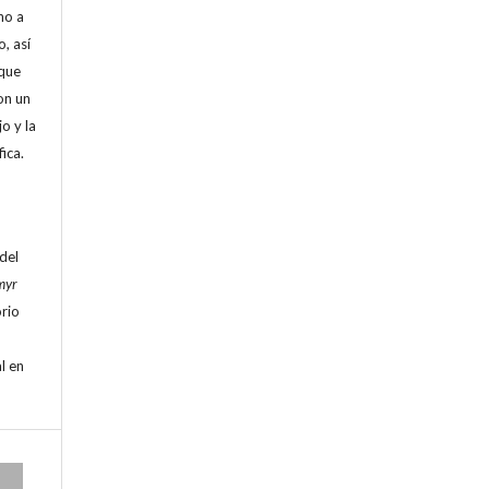
ho a
, así
que
on un
o y la
fica.
 del
myr
orio
l en