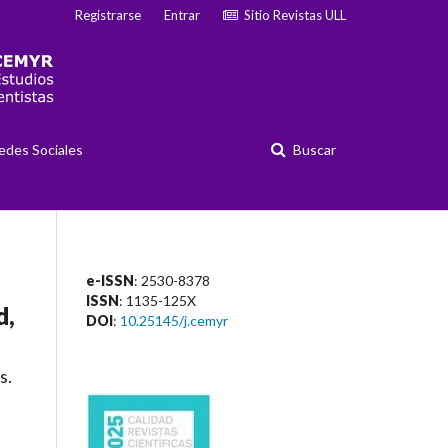
Registrarse
Entrar
Sitio Revistas ULL
edes Sociales
Buscar
e-ISSN
: 2530-8378
ISSN
: 1135-125X
d,
DOI
:
10.25145/j.cemyr
s.