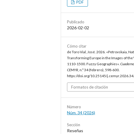
PDF
Publicado
2026-02-02
Cómo citar
de Toro Vial, José. 2026. «Petrovskaia, Natal
Transforming Europe in the Images of the
1110-1500. Fuzzy Geographies».
Cuaderno
CEMYR
, n.º 34 (febrero), 598-600.
https://doi.org/10.25145/j.cemyr.2026.34
Formatos de citación
Número
Núm. 34 (2026)
Sección
Reseñas