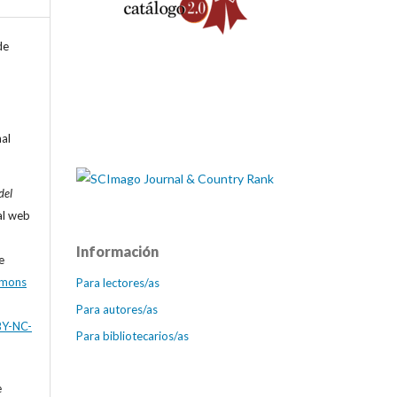
de
nal
del
al web
Información
e
mmons
Para lectores/as
Para autores/as
BY-NC-
Para bibliotecarios/as
e