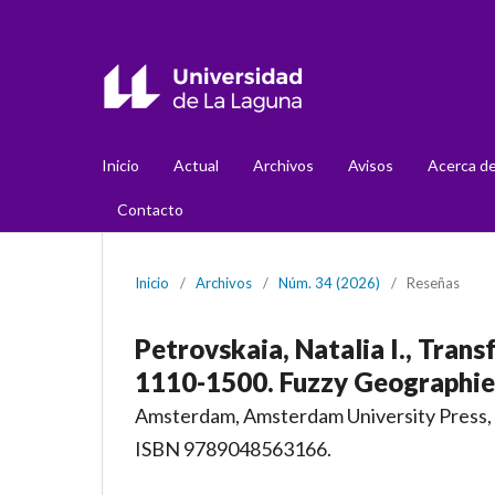
Inicio
Actual
Archivos
Avisos
Acerca d
Contacto
Inicio
/
Archivos
/
Núm. 34 (2026)
/
Reseñas
Petrovskaia, Natalia I., Tran
1110-1500. Fuzzy Geographie
Amsterdam, Amsterdam University Press, 
ISBN 9789048563166.