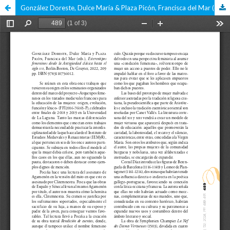
González Doreste, Dulce María & Plaza Picón, Francisca del Mar (eds.), Estereotipos femeninos desde la Antigüedad clásica hasta el siglo XVI.