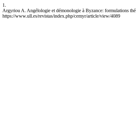
1.
Argyriou A. Angélologie et démonologie à Byzance: formulations théol
https://www.ull.es/revistas/index.php/cemyr/article/view/4089