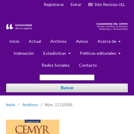
Registrarse
Entrar
Sitio Revistas ULL
Inicio
Actual
Archivos
Avisos
Acerca de
Indexación
Estadísticas
Políticas editoriales
Redes Sociales
Contacto
Buscar
Inicio
/
Archivos
/
Núm. 12 (2004)