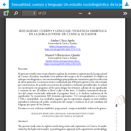
Sexualidad, cuerpo y lenguaje: Un estudio sociolingüístico de la jerga juvenil en Cuenca, Ecuador