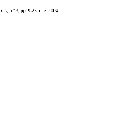
,
CL
, n.º 3, pp. 9-23, ene. 2004.