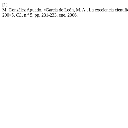
[1]
M. González Aguado, «García de León, M. A., La excelencia científic
200»5,
CL
, n.º 5, pp. 231-233, ene. 2006.