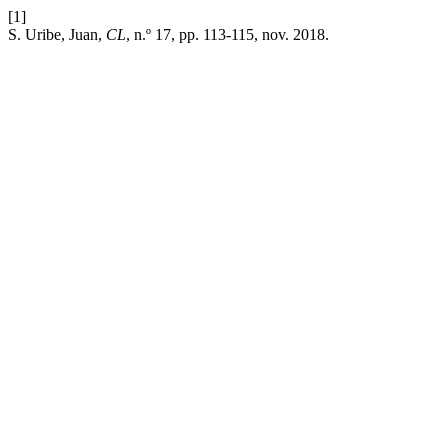
[1]
S. Uribe, Juan,
CL
, n.º 17, pp. 113-115, nov. 2018.