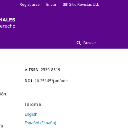
Registrarse
Entrar
Sitio Revistas ULL
Buscar
e-ISSN
: 2530-8319
DOI
: 10.25145/j.anfade
sión
Idioma
English
Español (España)
/a