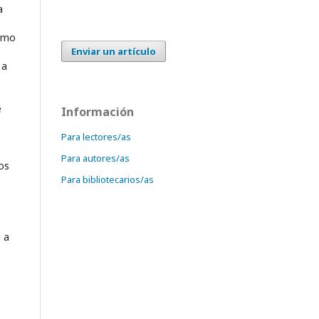
a
como
Enviar un artículo
 a
e
Información
Para lectores/as
Para autores/as
dos
Para bibliotecarios/as
á a