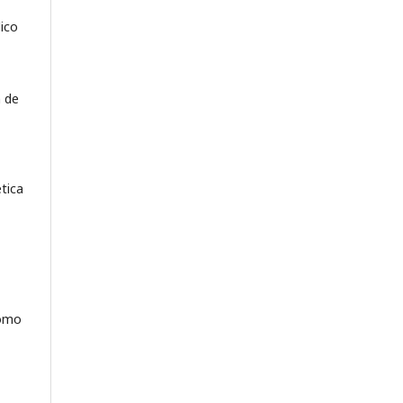
dico
n de
ética
como