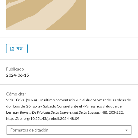
PDF
Publicado
2024-06-15
Cómo citar
Vidal, Érika. (2024). Un ultimo comentario «En el dudoso mar de las obras de
don Luis de Góngora». Salcedo Coronel ante el «Panegírico al duque de
Lerma».
Revista De Filología De La Universidad De La Laguna
, (48), 203-222.
https://doi.org/10.25145/j.refiull.2024.48.09
Formatos de citación