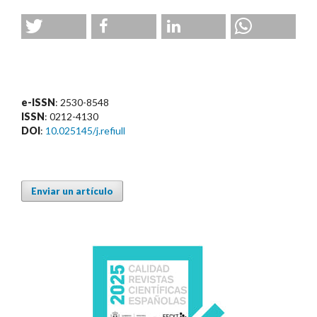
e-ISSN
: 2530-8548
ISSN
: 0212-4130
DOI
:
10.025145/j.refiull
Enviar un artículo