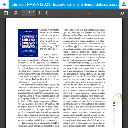
Christina HASKA (2023). Español chileno, shileno, tchileno: una aproximación sociofonética al habla santiaguina. Liberalia Ediciones Limitada. 90 pp. ISBN: 978-956-6120-28-5.