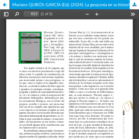
Mariano QUIRÓS-GARCÍA (Ed). (2024). La geoponía en su historia. Aportes filológicos y lexicográficos. Peter Lang. 468 pp. ISBN: 9783631919590 (PDF), ISBN: 9783631919606 (ePUB), ISBN: 9783631919583 (Hardcover).