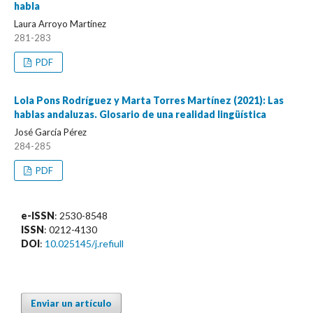
habla
Laura Arroyo Martínez
281-283
PDF
Lola Pons Rodríguez y Marta Torres Martínez (2021): Las
hablas andaluzas. Glosario de una realidad lingüística
José García Pérez
284-285
PDF
e-ISSN
: 2530-8548
ISSN
: 0212-4130
DOI
:
10.025145/j.refiull
Enviar un artículo